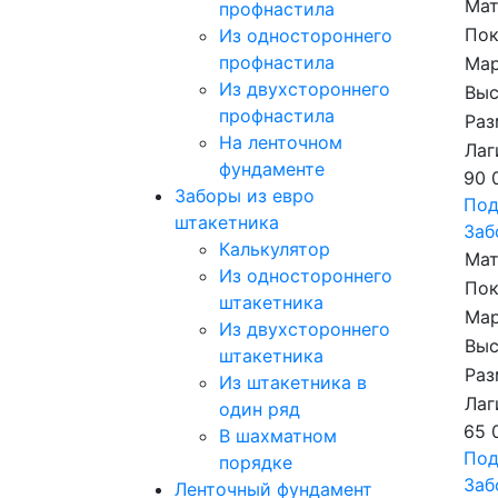
Мат
профнастила
По
Из одностороннего
профнастила
Мар
Из двухстороннего
Выс
профнастила
Раз
На ленточном
Лаг
фундаменте
90 
Заборы из евро
Под
штакетника
Заб
Калькулятор
Мат
Из одностороннего
По
штакетника
Мар
Из двухстороннего
Выс
штакетника
Раз
Из штакетника в
Лаг
один ряд
65 
В шахматном
Под
порядке
Заб
Ленточный фундамент