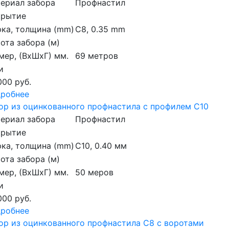
ериал забора
Профнастил
крытие
ка, толщина (mm)
С8, 0.35 mm
ота забора (м)
мер, (ВхШхГ) мм.
69 метров
и
000 руб.
робнее
ор из оцинкованного профнастила с профилем С10
ериал забора
Профнастил
крытие
ка, толщина (mm)
С10, 0.40 мм
ота забора (м)
мер, (ВхШхГ) мм.
50 меров
и
000 руб.
робнее
ор из оцинкованного профнастила С8 с воротами